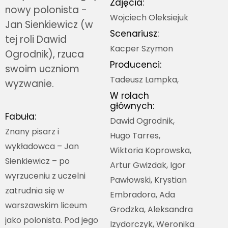
Zdjęcia:
nowy polonista -
Wojciech Oleksiejuk
Jan Sienkiewicz (w
Scenariusz:
tej roli Dawid
Kacper Szymon
Ogrodnik), rzuca
Producenci:
swoim uczniom
Tadeusz Lampka,
wyzwanie.
W rolach
głównych:
Fabuła:
Dawid Ogrodnik,
Znany pisarz i
Hugo Tarres,
wykładowca – Jan
Wiktoria Koprowska,
Sienkiewicz – po
Artur Gwizdak, Igor
wyrzuceniu z uczelni
Pawłowski, Krystian
zatrudnia się w
Embradora, Ada
warszawskim liceum
Grodzka, Aleksandra
jako polonista. Pod jego
Izydorczyk, Weronika