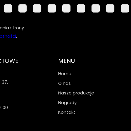
nia strony.
watności
.
KTOWE
MENU
Home
 37,
O nas
Nasze produkcje
Nagrody
2 00
Kontakt